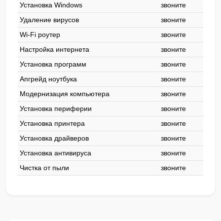
Установка Windows
звоните
Удаление вирусов
звоните
Wi-Fi роутер
звоните
Настройка интернета
звоните
Установка программ
звоните
Апгрейд ноутбука
звоните
Модернизация компьютера
звоните
Установка периферии
звоните
Установка принтера
звоните
Установка драйверов
звоните
Установка антивируса
звоните
Чистка от пыли
звоните